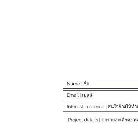
GET A
QUOTAT
ิการภาพถ่าย วิดีโอ หรือ
์/WhatsApp ที่
ropstylist@gmail.com
ร้างสรรค์สิ่งสวยงามด้วย