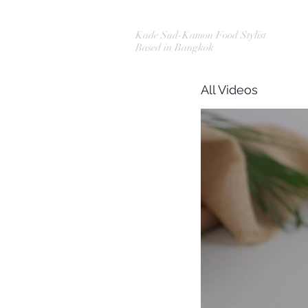
Kade Sud-Kamon Food Stylist
Based in Bangkok
All Videos